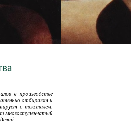
тва
иалов в производстве
тщательно отбирают и
тирует с текстилем,
дит многоступенчатый
делий.