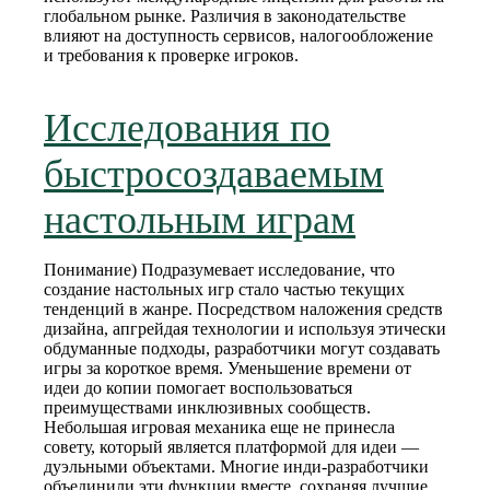
глобальном рынке. Различия в законодательстве
влияют на доступность сервисов, налогообложение
и требования к проверке игроков.
Исследования по
быстросоздаваемым
настольным играм
Понимание) Подразумевает исследование, что
создание настольных игр стало частью текущих
тенденций в жанре. Посредством наложения средств
дизайна, апгрейдaя технологии и используя этически
обдуманные подходы, разработчики могут создавать
игры за короткое время. Уменьшение времени от
идеи до копии помогает воспользоваться
преимуществами инклюзивных сообществ.
Небольшая игровая механика еще не принесла
совету, который является платформой для идеи —
дуэльными объектами. Многие инди-разработчики
объединили эти функции вместе, сохраняя лучшие