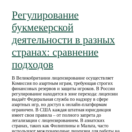
Регулирование
букмекерской
деятельности в разных
странах: сравнение
подходов
В Великобритании лицензирование осуществляет
Комиссия по азартным играм, требующая строгих
финансовых резервов и защиты игроков. В России
регулирование находится в зоне перехода: лицензии
выдаёт Федеральная служба по надзору в сфере
азартных игр, но доступ к онлайн‑платформам
ограничен. В США каждая штатная юрисдикция
имеет свои правила – от полного запрета до
легализации с лицензированием. В азиатских
странах, таких как Филиппины и Мальта, часто
используют международные лицензии для работы на