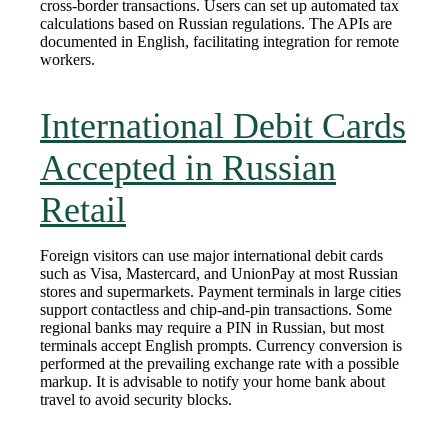
cross‑border transactions. Users can set up automated tax
calculations based on Russian regulations. The APIs are
documented in English, facilitating integration for remote
workers.
International Debit Cards
Accepted in Russian
Retail
Foreign visitors can use major international debit cards
such as Visa, Mastercard, and UnionPay at most Russian
stores and supermarkets. Payment terminals in large cities
support contactless and chip‑and‑pin transactions. Some
regional banks may require a PIN in Russian, but most
terminals accept English prompts. Currency conversion is
performed at the prevailing exchange rate with a possible
markup. It is advisable to notify your home bank about
travel to avoid security blocks.