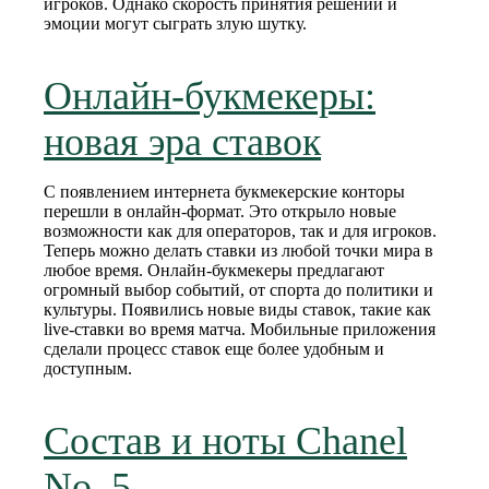
игроков. Однако скорость принятия решений и
эмоции могут сыграть злую шутку.
Онлайн-букмекеры:
новая эра ставок
С появлением интернета букмекерские конторы
перешли в онлайн-формат. Это открыло новые
возможности как для операторов, так и для игроков.
Теперь можно делать ставки из любой точки мира в
любое время. Онлайн-букмекеры предлагают
огромный выбор событий, от спорта до политики и
культуры. Появились новые виды ставок, такие как
live-ставки во время матча. Мобильные приложения
сделали процесс ставок еще более удобным и
доступным.
Состав и ноты Chanel
No. 5