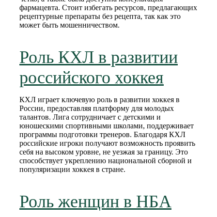
фармацевта. Стоит избегать ресурсов, предлагающих
рецептурные препараты без рецепта, так как это
может быть мошенничеством.
Роль КХЛ в развитии
российского хоккея
КХЛ играет ключевую роль в развитии хоккея в
России, предоставляя платформу для молодых
талантов. Лига сотрудничает с детскими и
юношескими спортивными школами, поддерживает
программы подготовки тренеров. Благодаря КХЛ
российские игроки получают возможность проявить
себя на высоком уровне, не уезжая за границу. Это
способствует укреплению национальной сборной и
популяризации хоккея в стране.
Роль женщин в НБА