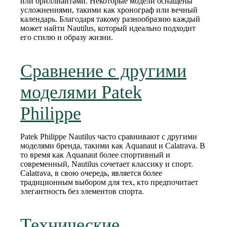
или бриллиантами. Некоторые модели оснащены
усложнениями, такими как хронограф или вечный
календарь. Благодаря такому разнообразию каждый
может найти Nautilus, который идеально подходит
его стилю и образу жизни.
Сравнение с другими
моделями Patek
Philippe
Patek Philippe Nautilus часто сравнивают с другими
моделями бренда, такими как Aquanaut и Calatrava. В
то время как Aquanaut более спортивный и
современный, Nautilus сочетает классику и спорт.
Calatrava, в свою очередь, является более
традиционным выбором для тех, кто предпочитает
элегантность без элементов спорта.
Технические