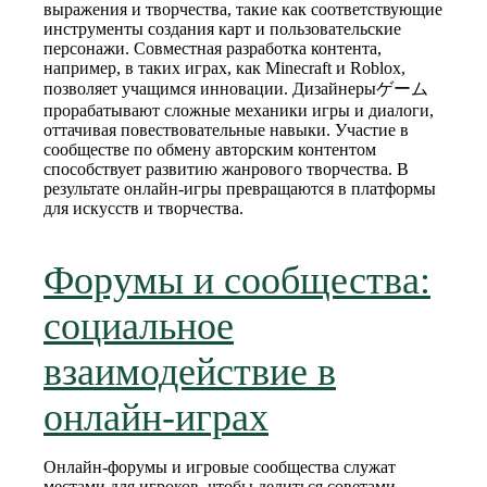
выражения и творчества, такие как соответствующие
инструменты создания карт и пользовательские
персонажи. Совместная разработка контента,
например, в таких играх, как Minecraft и Roblox,
позволяет учащимся инновации. Дизайнерыゲーム
прорабатывают сложные механики игры и диалоги,
оттачивая повествовательные навыки. Участие в
сообществе по обмену авторским контентом
способствует развитию жанрового творчества. В
результате онлайн-игры превращаются в платформы
для искусств и творчества.
Форумы и сообщества:
социальное
взаимодействие в
онлайн-играх
Онлайн-форумы и игровые сообщества служат
местами для игроков, чтобы делиться советами,