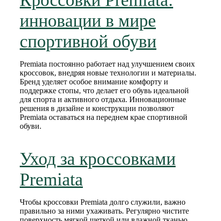
Кроссовки Premiata:
инновации в мире
спортивной обуви
Premiata постоянно работает над улучшением своих
кроссовок, внедряя новые технологии и материалы.
Бренд уделяет особое внимание комфорту и
поддержке стопы, что делает его обувь идеальной
для спорта и активного отдыха. Инновационные
решения в дизайне и конструкции позволяют
Premiata оставаться на переднем крае спортивной
обуви.
Уход за кроссовками
Premiata
Чтобы кроссовки Premiata долго служили, важно
правильно за ними ухаживать. Регулярно чистите
поверхность мягкой щеткой или влажной тканью.