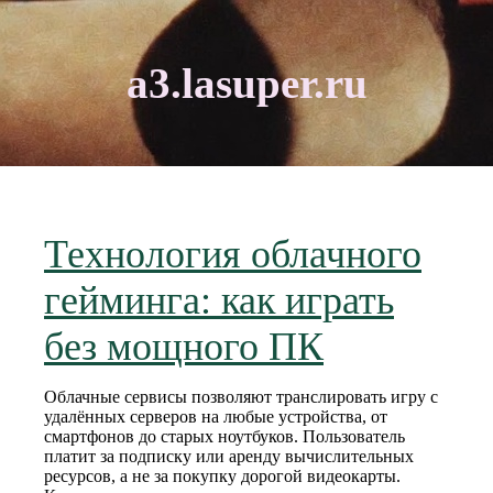
a3.lasuper.ru
Технология облачного
гейминга: как играть
без мощного ПК
Облачные сервисы позволяют транслировать игру с
удалённых серверов на любые устройства, от
смартфонов до старых ноутбуков. Пользователь
платит за подписку или аренду вычислительных
ресурсов, а не за покупку дорогой видеокарты.