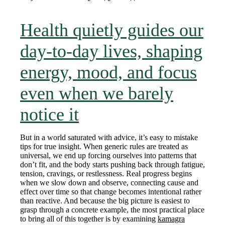
Health quietly guides our
day-to-day lives, shaping
energy, mood, and focus
even when we barely
notice it
But in a world saturated with advice, it’s easy to mistake
tips for true insight. When generic rules are treated as
universal, we end up forcing ourselves into patterns that
don’t fit, and the body starts pushing back through fatigue,
tension, cravings, or restlessness. Real progress begins
when we slow down and observe, connecting cause and
effect over time so that change becomes intentional rather
than reactive. And because the big picture is easiest to
grasp through a concrete example, the most practical place
to bring all of this together is by examining
kamagra