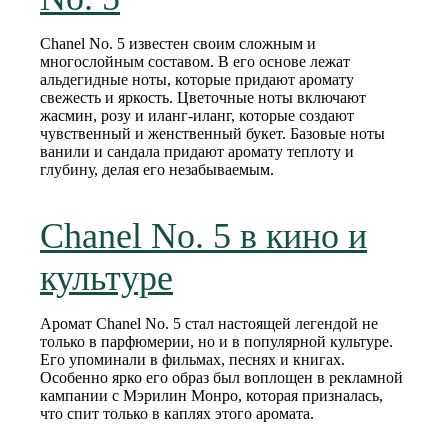
Chanel No. 5 известен своим сложным и
многослойным составом. В его основе лежат
альдегидные ноты, которые придают аромату
свежесть и яркость. Цветочные ноты включают
жасмин, розу и иланг-иланг, которые создают
чувственный и женственный букет. Базовые ноты
ванили и сандала придают аромату теплоту и
глубину, делая его незабываемым.
Chanel No. 5 в кино и
культуре
Аромат Chanel No. 5 стал настоящей легендой не
только в парфюмерии, но и в популярной культуре.
Его упоминали в фильмах, песнях и книгах.
Особенно ярко его образ был воплощен в рекламной
кампании с Мэрилин Монро, которая призналась,
что спит только в каплях этого аромата.